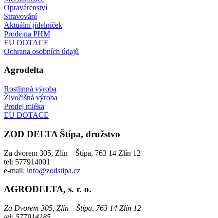
Opravárenství
Stravování
Aktuální jídelníček
Prodejna PHM
EU DOTACE
Ochrana osobních údajů
Agrodelta
Rostlinná výroba
Živočišná výroba
Prodej mléka
EU DOTACE
ZOD
DELTA Štípa, družstvo
Za dvorem 305, Zlín – Štípa, 763 14 Zlín 12
tel: 577914001
e-mail:
info@zodstipa.cz
AGRODELTA,
s. r. o.
Za Dvorem 305, Zlín – Štípa, 763 14 Zlín 12
tel: 577914185