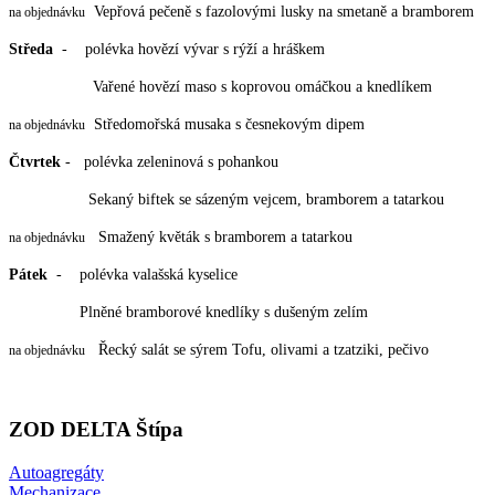
Vepřová pečeně s fazolovými lusky na smetaně a bramborem
na objednávku
Středa
- polévka hovězí vývar s rýží a hráškem
Vařené hovězí maso s koprovou omáčkou a knedlíkem
Středomořská musaka s česnekovým dipem
na objednávku
Čtvrtek
- polévka zeleninová s pohankou
Sekaný biftek se sázeným vejcem, bramborem a tatarkou
Smažený květák s bramborem a tatarkou
na objednávku
Pátek
- polévka valašská kyselice
Plněné bramborové knedlíky s dušeným zelím
Řecký salát se sýrem Tofu, olivami a tzatziki, pečivo
na objednávku
ZOD
DELTA Štípa
Autoagregáty
Mechanizace