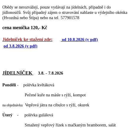
Obědy se nerozvážejí, pouze vydávají na jídelnách, případně i do
jídlonosičů. Svůj případný zájem o stravování nahlaste u výdejního okénka
(Hvozdná nebo Štípa) nebo na tel. 577901578
cena meníčka 120,- Kč
Jídelníček ke stažení zde:
od 10.8
.2026
(v pdf)
od
3.8.2026
(v pdf)
JÍDELNÍČEK
3.8. - 7.8.2026
Ponděli
- polévka květáková
Pečené kuře na másle s rýží, kompot
Vepřová játra na cibulce s rýží, okurek
na objednávku
Úterý
- polévka gulášová
Smažený vepřový řízek s mačkaným bramborem, salát