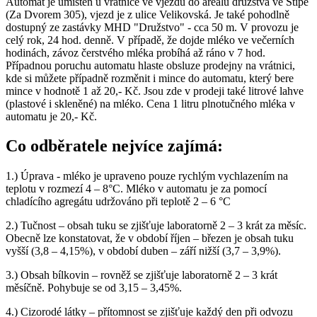
Automat je umístěn u vrátnice ve vjezdu do areálu družstva ve Štípě
(Za Dvorem 305), vjezd je z ulice Velikovská. Je také pohodlně
dostupný ze zastávky MHD "Družstvo" - cca 50 m. V provozu je
celý rok, 24 hod. denně. V případě, že dojde mléko ve večerních
hodinách, závoz čerstvého mléka probíhá až ráno v 7 hod.
Případnou poruchu automatu hlaste obsluze prodejny na vrátnici,
kde si můžete případně rozměnit i mince do automatu, který bere
mince v hodnotě 1 až 20,- Kč. Jsou zde v prodeji také litrové lahve
(plastové i skleněné) na mléko. Cena 1 litru plnotučného mléka v
automatu je 20,- Kč.
Co odběratele nejvíce zajímá:
1.) Úprava - mléko je upraveno pouze rychlým vychlazením na
teplotu v rozmezí 4 – 8°C. Mléko v automatu je za pomocí
chladícího agregátu udržováno při teplotě 2 – 6 °C
2.) Tučnost – obsah tuku se zjišťuje laboratorně 2 – 3 krát za měsíc.
Obecně lze konstatovat, že v období říjen – březen je obsah tuku
vyšší (3,8 – 4,15%), v období duben – září nižší (3,7 – 3,9%).
3.) Obsah bílkovin – rovněž se zjišťuje laboratorně 2 – 3 krát
měsíčně. Pohybuje se od 3,15 – 3,45%.
4.) Cizorodé látky – přítomnost se zjišťuje každý den při odvozu