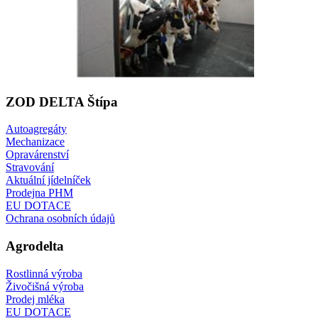
ZOD
DELTA Štípa
Autoagregáty
Mechanizace
Opravárenství
Stravování
Aktuální jídelníček
Prodejna PHM
EU DOTACE
Ochrana osobních údajů
Agrodelta
Rostlinná výroba
Živočišná výroba
Prodej mléka
EU DOTACE