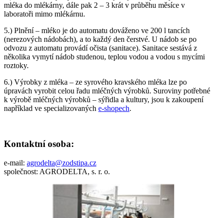
mléka do mlékárny, dále pak 2 – 3 krát v průběhu měsíce v
laboratoři mimo mlékárnu.
5.) Plnění – mléko je do automatu dováženo ve 200 l tancích
(nerezových nádobách), a to každý den čerstvé. U nádob se po
odvozu z automatu provádí očista (sanitace). Sanitace sestává z
několika vymytí nádob studenou, teplou vodou a vodou s mycími
roztoky.
6.) Výrobky z mléka – ze syrového kravského mléka lze po
úpravách vyrobit celou řadu mléčných výrobků. Suroviny potřebné
k výrobě mléčných výrobků – sýřidla a kultury, jsou k zakoupení
například ve specializovaných
e-shopech
.
Kontaktní osoba:
e-mail:
agrodelta@zodstipa.cz
společnost: AGRODELTA, s. r. o.